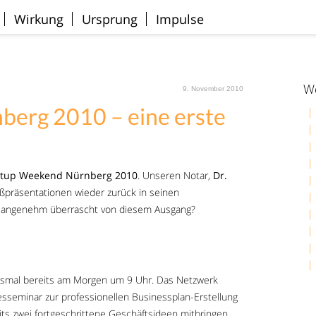
Wirkung
Ursprung
Impulse
We
9. November 2010
berg 2010 – eine erste
rtup Weekend Nürnberg 2010
. Unseren Notar,
Dr.
ußpräsentationen wieder zurück in seinen
o angenehm überrascht von diesem Ausgang?
iesmal bereits am Morgen um 9 Uhr. Das Netzwerk
sseminar zur professionellen Businessplan-Erstellung
its zwei fortgeschrittene Geschäftsideen mitbringen