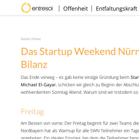
Willkommen
Offenheit
Entfaltungskraft
Stefan Probst
Das Startup Weekend Nürn
Bilanz
Das Ende vorweg – es gab keine einzige Gründung beim
Sta
Michael El-Gayar
, schicken wir gleich zu Beginn der Abschl
wohlverdienten Sonntag Abend. Warum sind wir trotzdem s
Freitag
Am Besten von vorne: Der Freitag beginnt für zwei Teams d
Nordbayern hat als Warmup für alle SWN Teilnehmer ein Tage
angeboten. Ein idealer Einstieg, bei dem die Teilnehmer bere