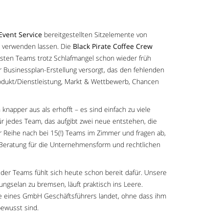
Event Service
bereitgestellten Sitzelemente von
h verwenden lassen. Die
Black Pirate Coffee Crew
sten Teams trotz Schlafmangel schon wieder früh
Businessplan-Erstellung versorgt, das den fehlenden
rodukt/Dienstleistung, Markt & Wettbewerb, Chancen
knapper aus als erhofft – es sind einfach zu viele
 jedes Team, das aufgibt zwei neue entstehen, die
r Reihe nach bei 15(!) Teams im Zimmer und fragen ab,
 Beratung für die Unternehmensform und rechtlichen
 der Teams fühlt sich heute schon bereit dafür. Unsere
ungselan zu bremsen, läuft praktisch ins Leere.
olle eines GmbH Geschäftsführers landet, ohne dass ihm
bewusst sind.