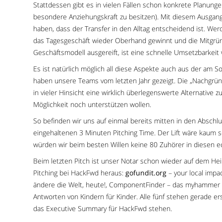
Stattdessen gibt es in vielen Fällen schon konkrete Planung
besondere Anziehungskraft zu besitzen). Mit diesem Ausgang
haben, dass der Transfer in den Alltag entscheidend ist. W
das Tagesgeschäft wieder Oberhand gewinnt und die Mitgründ
Geschäftsmodell ausgereift, ist eine schnelle Umsetzbarkeit
Es ist natürlich möglich all diese Aspekte auch aus der am
haben unsere Teams vom letzten Jahr gezeigt. Die „Nachgrü
in vieler Hinsicht eine wirklich überlegenswerte Alternative
Möglichkeit noch unterstützen wollen.
So befinden wir uns auf einmal bereits mitten in den Abschl
eingehaltenen 3 Minuten Pitching Time. Der Lift wäre kaum 
würden wir beim besten Willen keine 80 Zuhörer in diesen e
Beim letzten Pitch ist unser Notar schon wieder auf dem Hei
Pitching bei HackFwd heraus:
gofundit.org
– your local impa
ändere die Welt, heute!, ComponentFinder – das myhammer fü
Antworten von Kindern für Kinder. Alle fünf stehen gerade e
das Executive Summary für HackFwd stehen.