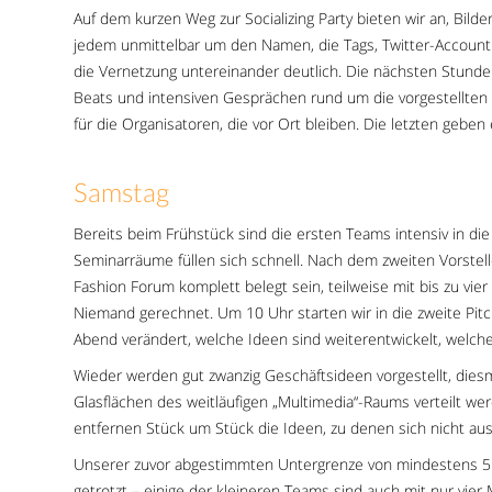
Auf dem kurzen Weg zur Socializing Party bieten wir an, Bild
jedem unmittelbar um den Namen, die Tags, Twitter-Account
die Vernetzung untereinander deutlich. Die nächsten Stunde
Beats und intensiven Gesprächen rund um die vorgestellten 
für die Organisatoren, die vor Ort bleiben. Die letzten geben
Samstag
Bereits beim Frühstück sind die ersten Teams intensiv in die
Seminarräume füllen sich schnell. Nach dem zweiten Vorstel
Fashion Forum komplett belegt sein, teilweise mit bis zu vie
Niemand gerechnet. Um 10 Uhr starten wir in die zweite Pitc
Abend verändert, welche Ideen sind weiterentwickelt, welc
Wieder werden gut zwanzig Geschäftsideen vorgestellt, diesma
Glasflächen des weitläufigen „Multimedia“-Raums verteilt w
entfernen Stück um Stück die Ideen, zu denen sich nicht ausr
Unserer zuvor abgestimmten Untergrenze von mindestens 5 M
getrotzt – einige der kleineren Teams sind auch mit nur vier 