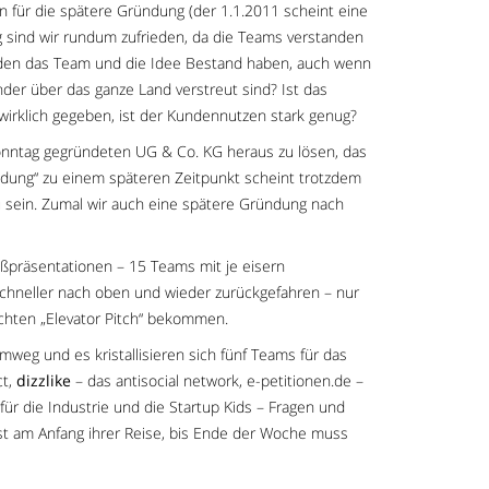
en für die spätere Gründung (der 1.1.2011 scheint eine
 sind wir rundum zufrieden, da die Teams verstanden
erden das Team und die Idee Bestand haben, auch wenn
er über das ganze Land verstreut sind? Ist das
 wirklich gegeben, ist der Kundennutzen stark genug?
 Sonntag gegründeten UG & Co. KG heraus zu lösen, das
ndung“ zu einem späteren Zeitpunkt scheint trotzdem
 zu sein. Zumal wir auch eine spätere Gründung nach
ußpräsentationen – 15 Teams mit je eisern
schneller nach oben und wieder zurückgefahren – nur
chten „Elevator Pitch“ bekommen.
mweg und es kristallisieren sich fünf Teams für das
ct,
dizzlike
– das antisocial network, e-petitionen.de –
r die Industrie und die Startup Kids – Fragen und
rst am Anfang ihrer Reise, bis Ende der Woche muss