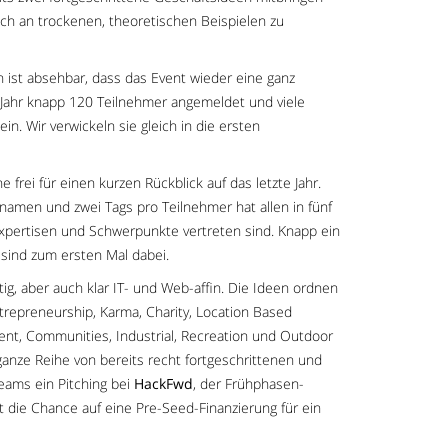
ich an trockenen, theoretischen Beispielen zu
üh ist absehbar, dass das Event wieder eine ganz
 Jahr knapp 120 Teilnehmer angemeldet und viele
n. Wir verwickeln sie gleich in die ersten
 frei für einen kurzen Rückblick auf das letzte Jahr.
namen und zwei Tags pro Teilnehmer hat allen in fünf
xpertisen und Schwerpunkte vertreten sind. Knapp ein
 sind zum ersten Mal dabei.
ig, aber auch klar IT- und Web-affin. Die Ideen ordnen
trepreneurship, Karma, Charity, Location Based
nt, Communities, Industrial, Recreation und Outdoor
e ganze Reihe von bereits recht fortgeschrittenen und
Teams ein Pitching bei
HackFwd
, der Frühphasen-
t die Chance auf eine Pre-Seed-Finanzierung für ein