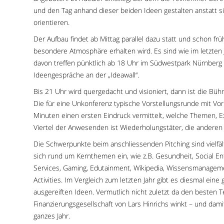
und den Tag anhand dieser beiden Ideen gestalten anstatt s
orientieren.
Der Aufbau findet ab Mittag parallel dazu statt und schon fr
besondere Atmosphäre erhalten wird. Es sind wie im letzten
davon treffen pünktlich ab 18 Uhr im Südwestpark Nürnberg ei
Ideengespräche an der „Ideawall“.
Bis 21 Uhr wird quergedacht und visioniert, dann ist die Bühne
Die für eine Unkonferenz typische Vorstellungsrunde mit Vor
Minuten einen ersten Eindruck vermittelt, welche Themen, E
Viertel der Anwesenden ist Wiederholungstäter, die anderen
Die Schwerpunkte beim anschliessenden Pitching sind vielfält
sich rund um Kernthemen ein, wie z.B. Gesundheit, Social En
Services, Gaming, Edutainment, Wikipedia, Wissensmanageme
Activities. Im Vergleich zum letzten Jahr gibt es diesmal ein
ausgereiften Ideen. Vermutlich nicht zuletzt da den besten 
Finanzierungsgesellschaft von Lars Hinrichs winkt – und dami
ganzes Jahr.