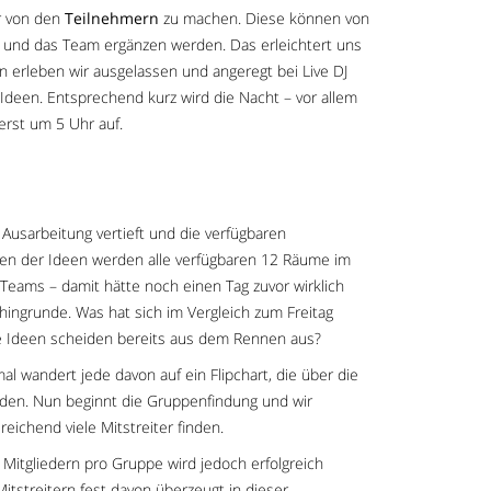
er von den
Teilnehmern
zu machen. Diese können von
 und das Team ergänzen werden. Das erleichtert uns
n erleben wir ausgelassen und angeregt bei Live DJ
Ideen. Entsprechend kurz wird die Nacht – vor allem
 erst um 5 Uhr auf.
 Ausarbeitung vertieft und die verfügbaren
len der Ideen werden alle verfügbaren 12 Räume im
r Teams – damit hätte noch einen Tag zuvor wirklich
hingrunde. Was hat sich im Vergleich zum Freitag
he Ideen scheiden bereits aus dem Rennen aus?
l wandert jede davon auf ein Flipchart, die über die
erden. Nun beginnt die Gruppenfindung und wir
eichend viele Mitstreiter finden.
itgliedern pro Gruppe wird jedoch erfolgreich
Mitstreitern fest davon überzeugt in dieser