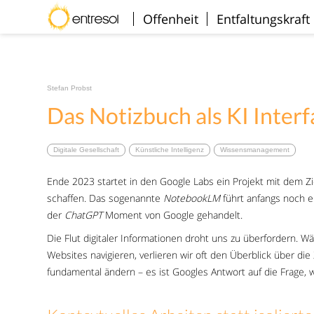
Willkommen
Offenheit
Entfaltungskraft
Stefan Probst
Das Notizbuch als KI Interf
Digitale Gesellschaft
Künstliche Intelligenz
Wissensmanagement
Ende 2023 startet in den Google Labs ein Projekt mit dem Zie
schaffen. Das sogenannte
NotebookLM
führt anfangs noch e
der
ChatGPT
Moment von Google gehandelt.
Die Flut digitaler Informationen droht uns zu überfordern.
Websites navigieren, verlieren wir oft den Überblick über
fundamental ändern – es ist Googles Antwort auf die Frage,