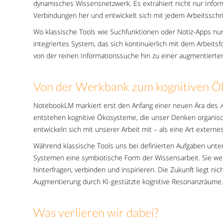
dynamisches Wissensnetzwerk. Es extrahiert nicht nur Info
Verbindungen her und entwickelt sich mit jedem Arbeitsschri
Wo klassische Tools wie Suchfunktionen oder Notiz-Apps nur
integriertes System, das sich kontinuierlich mit dem Arbeitsf
von der reinen Informationssuche hin zu einer augmentiert
Von der Werkbank zum kognitiven Ö
NotebookLM markiert erst den Anfang einer neuen Ära des
entstehen kognitive Ökosysteme, die unser Denken organisch
entwickeln sich mit unserer Arbeit mit – als eine Art extern
Während klassische Tools uns bei definierten Aufgaben unte
Systemen eine symbiotische Form der Wissensarbeit. Sie wer
hinterfragen, verbinden und inspirieren. Die Zukunft liegt n
Augmentierung durch KI-gestützte kognitive Resonanzräume
Was verlieren wir dabei?