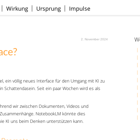
Wirkung
Ursprung
Impulse
We
2. November 2024
ace?
l, ein völlig neues Interface für den Umgang mit KI zu
in Schattendasein. Seit ein paar Wochen wird es als
 Während wir zwischen Dokumenten, Videos und
 die Zusammenhänge. NotebookLM könnte dies
 wie KI uns beim Denken unterstützen kann.