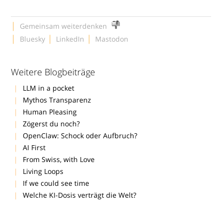
|
Gemeinsam weiterdenken
|
|
|
Bluesky
LinkedIn
Mastodon
Weitere Blogbeiträge
LLM in a pocket
Mythos Transparenz
Human Pleasing
Zögerst du noch?
OpenClaw: Schock oder Aufbruch?
AI First
From Swiss, with Love
Living Loops
If we could see time
Welche KI-Dosis verträgt die Welt?