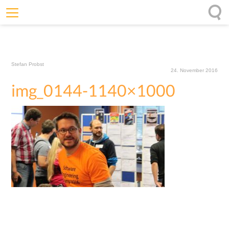
Willkommen
Offenheit
Stefan Probst
Entfaltungskraft
24. November 2016
img_0144-1140×1000
Wirkung
Ursprung
Impulse