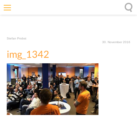
Willkommen
Offenheit
Stefan Probst
Entfaltungskraft
30. November 2016
img_1342
Wirkung
Ursprung
Impulse