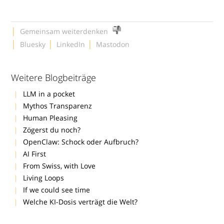
|
Gemeinsam weiterdenken
|
|
|
Bluesky
LinkedIn
Mastodon
Weitere Blogbeiträge
LLM in a pocket
Mythos Transparenz
Human Pleasing
Zögerst du noch?
OpenClaw: Schock oder Aufbruch?
AI First
From Swiss, with Love
Living Loops
If we could see time
Welche KI-Dosis verträgt die Welt?