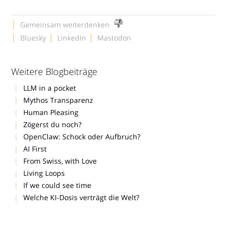
|
Gemeinsam weiterdenken
|
|
|
Bluesky
LinkedIn
Mastodon
Weitere Blogbeiträge
LLM in a pocket
Mythos Transparenz
Human Pleasing
Zögerst du noch?
OpenClaw: Schock oder Aufbruch?
AI First
From Swiss, with Love
Living Loops
If we could see time
Welche KI-Dosis verträgt die Welt?