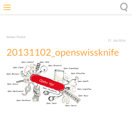
Willkommen
Offenheit
Stefan Probst
Entfaltungskraft
27. Juli 2014
20131102_openswissknife
Wirkung
Ursprung
Impulse