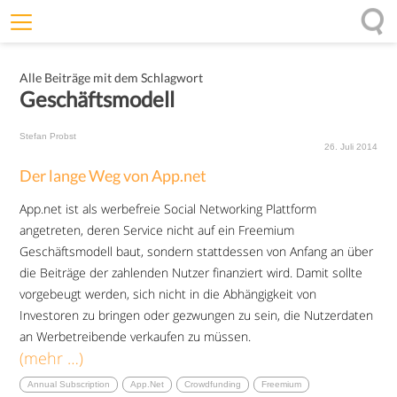
Willkommen
Alle Beiträge mit dem Schlagwort
Offenheit
Geschäftsmodell
Entfaltungskraft
Stefan Probst
Wirkung
26. Juli 2014
Der lange Weg von App.net
Ursprung
App.net ist als werbefreie Social Networking Plattform
Impulse
angetreten, deren Service nicht auf ein Freemium
Geschäftsmodell baut, sondern stattdessen von Anfang an über
die Beiträge der zahlenden Nutzer finanziert wird. Damit sollte
vorgebeugt werden, sich nicht in die Abhängigkeit von
Investoren zu bringen oder gezwungen zu sein, die Nutzerdaten
an Werbetreibende verkaufen zu müssen.
(mehr …)
Annual Subscription
App.net
Crowdfunding
Freemium