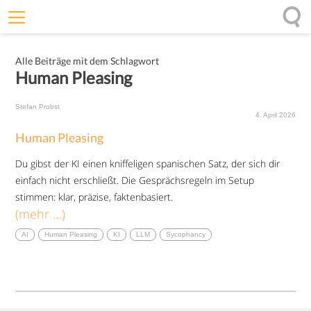
Willkommen
Alle Beiträge mit dem Schlagwort
Offenheit
Human Pleasing
Entfaltungskraft
Stefan Probst
Wirkung
4. April 2026
Human Pleasing
Ursprung
Du gibst der KI einen kniffeligen spanischen Satz, der sich dir
Impulse
einfach nicht erschließt. Die Gesprächsregeln im Setup
stimmen: klar, präzise, faktenbasiert.
(mehr …)
AI
Human Pleasing
KI
LLM
Sycophancy