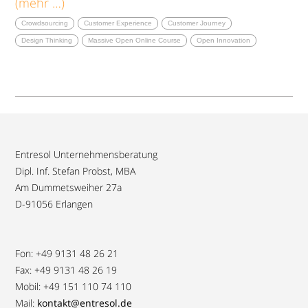
(mehr …)
Crowdsourcing
Customer Experience
Customer Journey
Design Thinking
Massive Open Online Course
Open Innovation
Entresol Unternehmensberatung
Dipl. Inf. Stefan Probst, MBA
Am Dummetsweiher 27a
D-91056 Erlangen
Fon: +49 9131 48 26 21
Fax: +49 9131 48 26 19
Mobil: +49 151 110 74 110
Mail:
kontakt@entresol.de