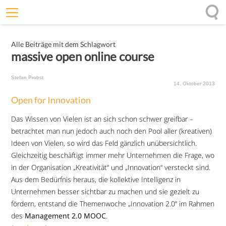
Willkommen
Alle Beiträge mit dem Schlagwort
Offenheit
massive open online course
Entfaltungskraft
Stefan Probst
Wirkung
14. Oktober 2013
Open for Innovation
Ursprung
Das Wissen von Vielen ist an sich schon schwer greifbar –
Impulse
betrachtet man nun jedoch auch noch den Pool aller (kreativen)
Ideen von Vielen, so wird das Feld gänzlich unübersichtlich.
Gleichzeitig beschäftigt immer mehr Unternehmen die Frage, wo
in der Organisation „Kreativität“ und „Innovation“ versteckt sind.
Aus dem Bedürfnis heraus, die kollektive Intelligenz in
Unternehmen besser sichtbar zu machen und sie gezielt zu
fördern, entstand die Themenwoche „Innovation 2.0“ im Rahmen
des
Management 2.0 MOOC
.