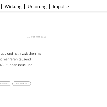
Wirkung
Ursprung
Impulse
11. Februar 2013
rg aus und hat inzwischen mehr
 mit mehreren tausend
on 48 Stunden neue und
novation
Unkonferenz