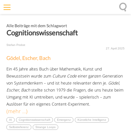
Willkommen
Alle Beiträge mit dem Schlagwort
Offenheit
Cognitionswissenschaft
Entfaltungskraft
Stefan Probst
Wirkung
27. April 2025
Gödel, Escher, Bach
Ursprung
Ein 45 Jahre altes Buch über Mathematik, Kunst und
Impulse
Bewusstsein wurde zum
Culture Code
einer ganzen Generation
von Systemdenkern – und ist heute relevanter denn je.
Gödel,
Escher, Bach
stellte schon 1979 die Fragen, die uns heute beim
Umgang mit KI umtreiben, und wurde – spielerisch – zum
Auslöser für ein eigenes Content-Experiment.
(mehr …)
AI
Cognitionswissenschaft
Emergenz
Künstliche Intelligenz
Selbstreferenz
Strange Loops