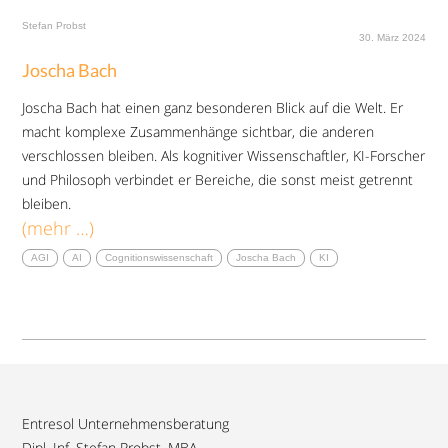
Stefan Probst
30. März 2024
Joscha Bach
Joscha Bach hat einen ganz besonderen Blick auf die Welt. Er
macht komplexe Zusammenhänge sichtbar, die anderen
verschlossen bleiben. Als kognitiver Wissenschaftler, KI-Forscher
und Philosoph verbindet er Bereiche, die sonst meist getrennt
bleiben.
(mehr …)
AGI
AI
Cognitionswissenschaft
Joscha Bach
KI
Entresol Unternehmensberatung
Dipl. Inf. Stefan Probst, MBA