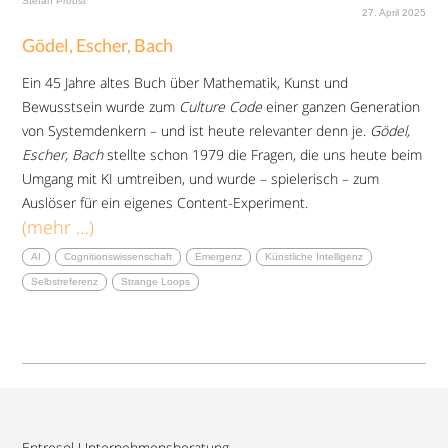
Stefan Probst
27. April 2025
Gödel, Escher, Bach
Ein 45 Jahre altes Buch über Mathematik, Kunst und
Bewusstsein wurde zum
Culture Code
einer ganzen Generation
von Systemdenkern – und ist heute relevanter denn je.
Gödel,
Escher, Bach
stellte schon 1979 die Fragen, die uns heute beim
Umgang mit KI umtreiben, und wurde – spielerisch – zum
Auslöser für ein eigenes Content-Experiment.
(mehr …)
AI
Cognitionswissenschaft
Emergenz
Künstliche Intelligenz
Selbstreferenz
Strange Loops
Entresol Unternehmensberatung