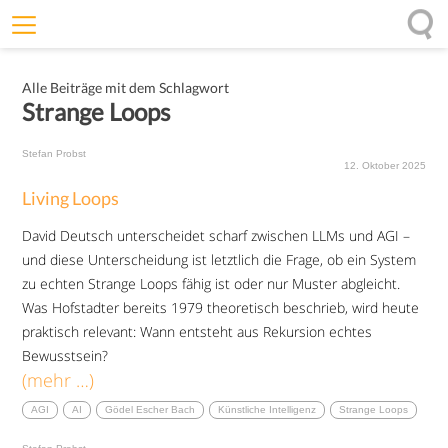
Willkommen
Alle Beiträge mit dem Schlagwort
Offenheit
Strange Loops
Entfaltungskraft
Stefan Probst
Wirkung
12. Oktober 2025
Living Loops
Ursprung
David Deutsch unterscheidet scharf zwischen LLMs und AGI –
Impulse
und diese Unterscheidung ist letztlich die Frage, ob ein System
zu echten Strange Loops fähig ist oder nur Muster abgleicht.
Was Hofstadter bereits 1979 theoretisch beschrieb, wird heute
praktisch relevant: Wann entsteht aus Rekursion echtes
Bewusstsein?
(mehr …)
AGI
AI
Gödel Escher Bach
Künstliche Intelligenz
Strange Loops