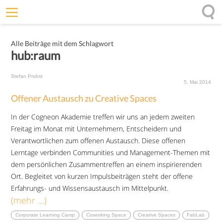
Willkommen
Alle Beiträge mit dem Schlagwort
Offenheit
hub:raum
Entfaltungskraft
Stefan Probst
Wirkung
5. Mai 2014
Offener Austausch zu Creative Spaces
Ursprung
In der Cogneon Akademie treffen wir uns an jedem zweiten
Impulse
Freitag im Monat mit Unternehmern, Entscheidern und
Verantwortlichen zum offenen Austausch. Diese offenen
Lerntage verbinden Communities und Management-Themen mit
dem persönlichen Zusammentreffen an einem inspirierenden
Ort. Begleitet von kurzen Impulsbeiträgen steht der offene
Erfahrungs- und Wissensaustausch im Mittelpunkt.
(mehr …)
Corporate Learning Camp
Coworking Space
Creative Spaces
FabLab