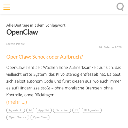
Willkommen
Alle Beiträge mit dem Schlagwort
Offenheit
OpenClaw
Entfaltungskraft
Stefan Probst
Wirkung
16. Februar 2026
OpenClaw: Schock oder Aufbruch?
Ursprung
OpenClaw zieht seit Wochen hohe Aufmerksamkeit auf sich: das
Impulse
vielleicht erste System, das KI vollständig entfesselt hat. Es baut
sich selbst autonom Code und führt diesen aus, wo auch immer
es auf Hindernisse stößt – ohne moralische Bremsen, ohne
Kontrolle, ohne Rückfragen.
(mehr …)
Agentic AI
AI
App.net
Dezentral
KI
KI Agenten
Open Source
OpenClaw