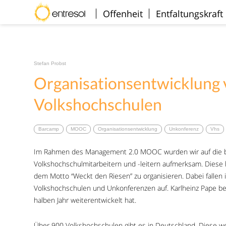
Willkommen
Offenheit
Entfaltungskraft
Stefan Probst
Organisationsentwicklung 
Volkshochschulen
Barcamp
MOOC
Organisationsentwicklung
Unkonferenz
Vhs
Im Rahmen des Management 2.0 MOOC wurden wir auf die be
Volkshochschulmitarbeitern und -leitern aufmerksam. Dies
dem Motto “Weckt den Riesen” zu organisieren. Dabei fallen in
Volkshochschulen und Unkonferenzen auf. Karlheinz Pape beric
halben Jahr weiterentwickelt hat.
Über 900 Volkshochschulen gibt es in Deutschland. Diese we