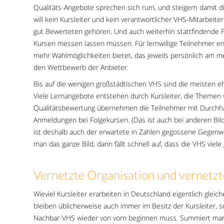
Qualitäts-Angebote sprechen sich rum, und steigern damit di
will kein Kursleiter und kein verantwortlicher VHS-Mitarbeit
gut Bewerteten gehören. Und auch weiterhin stattfindende P
Kursen messen lassen müssen. Für lernwillige Teilnehmer e
mehr Wahlmöglichkeiten bietet, das jeweils persönlich am m
den Wettbewerb der Anbieter.
Bis auf die wenigen großstädtischen VHS sind die meisten e
Viele Lernangebote entstehen durch Kursleiter, die Themen 
Qualitätsbewertung übernehmen die Teilnehmer mit Durchhal
Anmeldungen bei Folgekursen. (Das ist auch bei anderen Bi
ist deshalb auch der erwartete in Zahlen gegossene Gegenwe
man das ganze Bild, dann fällt schnell auf, dass die VHS vie
Vernetzte Organisation und vernetzt
Wieviel Kursleiter erarbeiten in Deutschland eigentlich gle
bleiben üblicherweise auch immer im Besitz der Kursleiter, so
Nachbar-VHS wieder von vorn beginnen muss. Summiert man