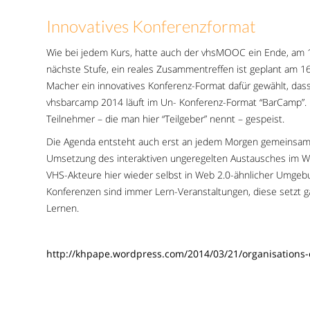
Innovatives Konferenzformat
Wie bei jedem Kurs, hatte auch der vhsMOOC ein Ende, am 10
nächste Stufe, ein reales Zusammentreffen ist geplant am 1
Macher ein innovatives Konferenz-Format dafür gewählt, da
vhsbarcamp 2014 läuft im Un- Konferenz-Format “BarCamp”. D
Teilnehmer – die man hier “Teilgeber” nennt – gespeist.
Die Agenda entsteht auch erst an jedem Morgen gemeinsam i
Umsetzung des interaktiven ungeregelten Austausches im Web 
VHS-Akteure hier wieder selbst in Web 2.0-ähnlicher Umge
Konferenzen sind immer Lern-Veranstaltungen, diese setzt g
Lernen.
http://khpape.wordpress.com/2014/03/21/organisations