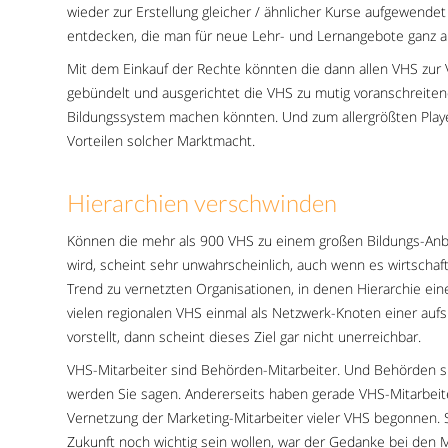
wieder zur Erstellung gleicher / ähnlicher Kurse aufgewend
entdecken, die man für neue Lehr- und Lernangebote ganz a
Mit dem Einkauf der Rechte könnten die dann allen VHS zur 
gebündelt und ausgerichtet die VHS zu mutig voranschreitend
Bildungssystem machen könnten. Und zum allergrößten Playe
Vorteilen solcher Marktmacht.
Hierarchien verschwinden
Können die mehr als 900 VHS zu einem großen Bildungs-Anbi
wird, scheint sehr unwahrscheinlich, auch wenn es wirtschaft
Trend zu vernetzten Organisationen, in denen Hierarchie e
vielen regionalen VHS einmal als Netzwerk-Knoten einer aufs
vorstellt, dann scheint dieses Ziel gar nicht unerreichbar.
VHS-Mitarbeiter sind Behörden-Mitarbeiter. Und Behörden si
werden Sie sagen. Andererseits haben gerade VHS-Mitarbeite
Vernetzung der Marketing-Mitarbeiter vieler VHS begonnen. 
Zukunft noch wichtig sein wollen, war der Gedanke bei den M