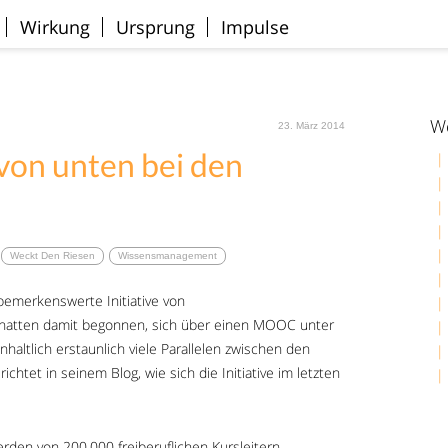
Wirkung
Ursprung
Impulse
We
23. März 2014
von unten bei den
Weckt Den Riesen
Wissensmanagement
merkenswerte Initiative von
e hatten damit begonnen, sich über einen MOOC unter
haltlich erstaunlich viele Parallelen zwischen den
htet in seinem Blog, wie sich die Initiative im letzten
rden von 200.000 freiberuflichen Kursleitern