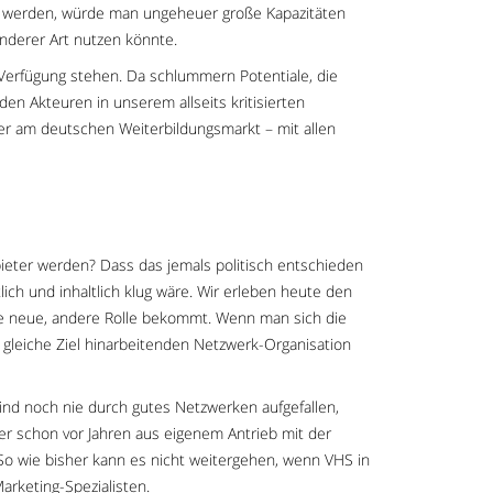
et werden, würde man ungeheuer große Kapazitäten
nderer Art nutzen könnte.
Verfügung stehen. Da schlummern Potentiale, die
en Akteuren in unserem allseits kritisierten
r am deutschen Weiterbildungsmarkt – mit allen
eter werden? Dass das jemals politisch entschieden
lich und inhaltlich klug wäre. Wir erleben heute den
ine neue, andere Rolle bekommt. Wenn man sich die
 gleiche Ziel hinarbeitenden Netzwerk-Organisation
nd noch nie durch gutes Netzwerken aufgefallen,
r schon vor Jahren aus eigenem Antrieb mit der
So wie bisher kann es nicht weitergehen, wenn VHS in
arketing-Spezialisten.