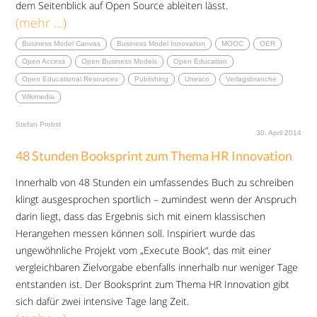
dem Seitenblick auf Open Source ableiten lässt.
(mehr …)
Business Model Canvas
Business Model Innovation
MOOC
OER
Open Access
Open Business Models
Open Education
Open Educational Resources
Publishing
Unesco
Verlagsbranche
Wikimedia
Stefan Probst
30. April 2014
48 Stunden Booksprint zum Thema HR Innovation
Innerhalb von 48 Stunden ein umfassendes Buch zu schreiben
klingt ausgesprochen sportlich – zumindest wenn der Anspruch
darin liegt, dass das Ergebnis sich mit einem klassischen
Herangehen messen können soll. Inspiriert wurde das
ungewöhnliche Projekt vom „Execute Book“, das mit einer
vergleichbaren Zielvorgabe ebenfalls innerhalb nur weniger Tage
entstanden ist. Der Booksprint zum Thema HR Innovation gibt
sich dafür zwei intensive Tage lang Zeit.