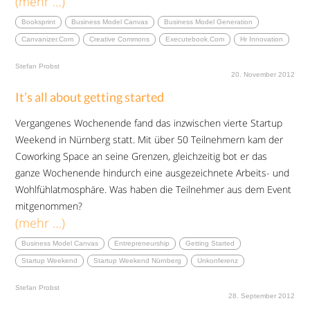
(mehr …)
Booksprint
Business Model Canvas
Business Model Generation
Canvanizer.com
Creative Commons
Executebook.com
Hr Innovation
Stefan Probst
20. November 2012
It’s all about getting started
Vergangenes Wochenende fand das inzwischen vierte Startup
Weekend in Nürnberg statt. Mit über 50 Teilnehmern kam der
Coworking Space an seine Grenzen, gleichzeitig bot er das
ganze Wochenende hindurch eine ausgezeichnete Arbeits- und
Wohlfühlatmosphäre. Was haben die Teilnehmer aus dem Event
mitgenommen?
(mehr …)
Business Model Canvas
Entrepreneurship
Getting Started
Startup Weekend
Startup Weekend Nürnberg
Unkonferenz
Stefan Probst
28. September 2012