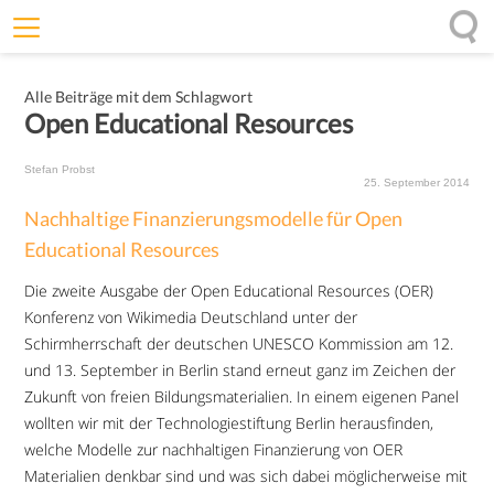
Willkommen
Alle Beiträge mit dem Schlagwort
Offenheit
Open Educational Resources
Entfaltungskraft
Stefan Probst
Wirkung
25. September 2014
Nachhaltige Finanzierungsmodelle für Open
Ursprung
Educational Resources
Impulse
Die zweite Ausgabe der Open Educational Resources (OER)
Konferenz von Wikimedia Deutschland unter der
Schirmherrschaft der deutschen UNESCO Kommission am 12.
und 13. September in Berlin stand erneut ganz im Zeichen der
Zukunft von freien Bildungsmaterialien. In einem eigenen Panel
wollten wir mit der Technologiestiftung Berlin herausfinden,
welche Modelle zur nachhaltigen Finanzierung von OER
Materialien denkbar sind und was sich dabei möglicherweise mit