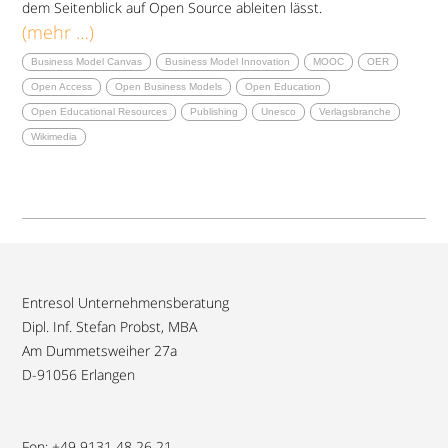
dem Seitenblick auf Open Source ableiten lässt.
(mehr …)
Business Model Canvas
Business Model Innovation
MOOC
OER
Open Access
Open Business Models
Open Education
Open Educational Resources
Publishing
Unesco
Verlagsbranche
Wikimedia
Entresol Unternehmensberatung
Dipl. Inf. Stefan Probst, MBA
Am Dummetsweiher 27a
D-91056 Erlangen
Fon: +49 9131 48 26 21