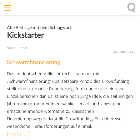
Willkommen
Alle Beiträge mit dem Schlagwort
Offenheit
Kickstarter
Entfaltungskraft
Stefan Probst
Wirkung
22. Juni 2013
Schwarmfinanzierung
Ursprung
Das im deutschen vielleicht recht charmant mit
Impulse
„Schwarmfinanzierung“ übersetzbare Prinzip des Crowdfunding
stellt eine alternative Finanzierungsform durch viele einzelne
Einzekpersonen dar. Es ist eine noch junge Idee, die seit einigen
Jahren immer mehr Aufmerksamkeit erzielt und längst eine
ernstzunehmende Alternative zu klassischen
Finanzierungswegen darstellt. Crowdfunding löst dabei zwei
wesentliche Herausforderungen auf einmal.
(mehr …)