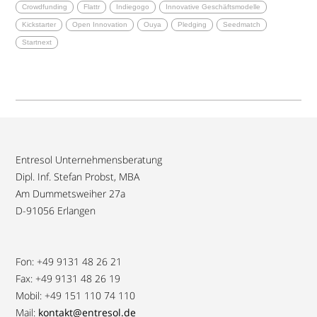
Crowdfunding
Flattr
Indiegogo
Innovative Geschäftsmodelle
Kickstarter
Open Innovation
Ouya
Pledging
Seedmatch
Startnext
Entresol Unternehmensberatung
Dipl. Inf. Stefan Probst, MBA
Am Dummetsweiher 27a
D-91056 Erlangen
Fon: +49 9131 48 26 21
Fax: +49 9131 48 26 19
Mobil: +49 151 110 74 110
Mail:
kontakt@entresol.de