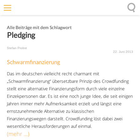
Willkommen
Alle Beiträge mit dem Schlagwort
Offenheit
Pledging
Entfaltungskraft
Stefan Probst
Wirkung
22. Juni 2013
Schwarmfinanzierung
Ursprung
Das im deutschen vielleicht recht charmant mit
Impulse
„Schwarmfinanzierung“ übersetzbare Prinzip des Crowdfunding
stellt eine alternative Finanzierungsform durch viele einzelne
Einzekpersonen dar. Es ist eine noch junge Idee, die seit einigen
Jahren immer mehr Aufmerksamkeit erzielt und längst eine
ernstzunehmende Alternative zu klassischen
Finanzierungswegen darstellt. Crowdfunding löst dabei zwei
wesentliche Herausforderungen auf einmal.
(mehr …)