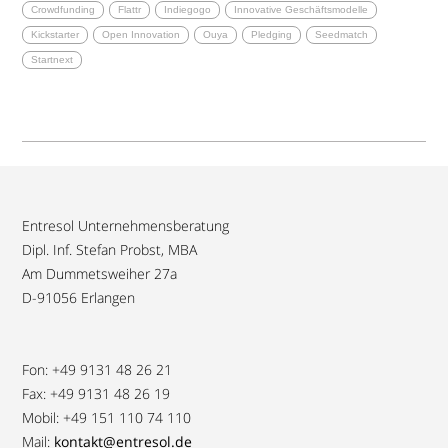
Crowdfunding
Flattr
Indiegogo
Innovative Geschäftsmodelle
Kickstarter
Open Innovation
Ouya
Pledging
Seedmatch
Startnext
Entresol Unternehmensberatung
Dipl. Inf. Stefan Probst, MBA
Am Dummetsweiher 27a
D-91056 Erlangen
Fon: +49 9131 48 26 21
Fax: +49 9131 48 26 19
Mobil: +49 151 110 74 110
Mail:
kontakt@entresol.de