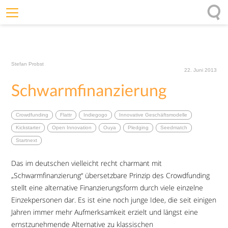
Willkommen
Offenheit
Stefan Probst
Entfaltungskraft
22. Juni 2013
Schwarmfinanzierung
Wirkung
Ursprung
Crowdfunding
Flattr
Indiegogo
Innovative Geschäftsmodelle
Impulse
Kickstarter
Open Innovation
Ouya
Pledging
Seedmatch
Startnext
Das im deutschen vielleicht recht charmant mit
„Schwarmfinanzierung“ übersetzbare Prinzip des Crowdfunding
stellt eine alternative Finanzierungsform durch viele einzelne
Einzekpersonen dar. Es ist eine noch junge Idee, die seit einigen
Jahren immer mehr Aufmerksamkeit erzielt und längst eine
ernstzunehmende Alternative zu klassischen