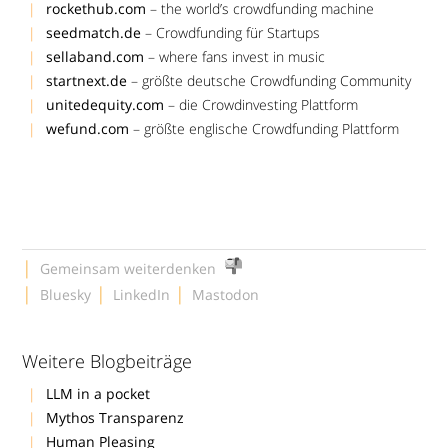
rockethub.com
– the world’s crowdfunding machine
seedmatch.de
– Crowdfunding für Startups
sellaband.com
– where fans invest in music
startnext.de
– größte deutsche Crowdfunding Community
unitedequity.com
– die Crowdinvesting Plattform
wefund.com
– größte englische Crowdfunding Plattform
|
Gemeinsam weiterdenken
|
|
|
Bluesky
LinkedIn
Mastodon
Weitere Blogbeiträge
LLM in a pocket
Mythos Transparenz
Human Pleasing