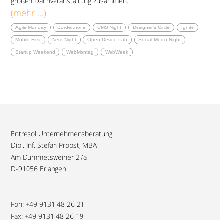
großen Dachveranstaltung zusammen.
(mehr …)
Agile Monday
Border:none
CMS Night
Designer's Circle
Ignite
Mobile First
Nerd Night
Open Device Lab
Social Media Night
Startup Weekend
WebMontag
WebWeek
Entresol Unternehmensberatung
Dipl. Inf. Stefan Probst, MBA
Am Dummetsweiher 27a
D-91056 Erlangen
Fon: +49 9131 48 26 21
Fax: +49 9131 48 26 19