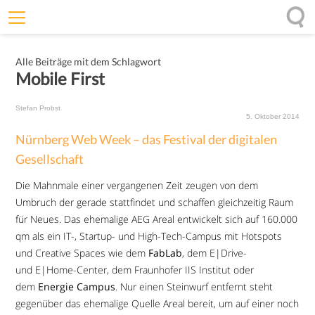
Willkommen
Alle Beiträge mit dem Schlagwort
Offenheit
Mobile First
Entfaltungskraft
Stefan Probst
Wirkung
5. Oktober 2014
Nürnberg Web Week – das Festival der digitalen
Ursprung
Gesellschaft
Impulse
Die Mahnmale einer vergangenen Zeit zeugen von dem
Umbruch der gerade stattfindet und schaffen gleichzeitig Raum
für Neues. Das ehemalige AEG Areal entwickelt sich auf 160.000
qm als ein IT-, Startup- und High-Tech-Campus mit Hotspots
und Creative Spaces wie dem
FabLab
, dem E|Drive-
und E|Home-Center, dem Fraunhofer IIS Institut oder
dem
Energie Campus
. Nur einen Steinwurf entfernt steht
gegenüber das ehemalige Quelle Areal bereit, um auf einer noch