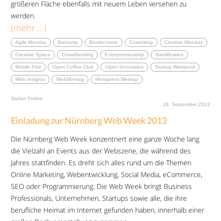
größeren Fläche ebenfalls mit neuem Leben versehen zu
werden.
(mehr …)
Agile Monday
Barcamp
Border:none
Coworking
Creative Monday
Creative Space
Crowdfunding
Entrepreneurship
Gamification
Mobile First
Open Coffee Club
Open Innovation
Startup Weekend
Web Insights
WebMontag
Wordpress Meetup
Stefan Probst
28. September 2013
Einladung zur Nürnberg Web Week 2013
Die Nürnberg Web Week konzentriert eine ganze Woche lang
die Vielzahl an Events aus der Webszene, die während des
Jahres stattfinden. Es dreht sich alles rund um die Themen
Online Marketing, Webentwicklung, Social Media, eCommerce,
SEO oder Programmierung. Die Web Week bringt Business
Professionals, Unternehmen, Startups sowie alle, die ihre
berufliche Heimat im Internet gefunden haben, innerhalb einer