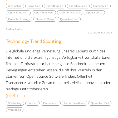
3D Printing
Coworking
Crowdfunding
Crowdsourcing
Gamification
Open Education
Open Hardware
Open Innovation
Open Source
Open Technology
OpenUp Camp
Quantified Self
Stefan Probst
10. Dezember 2012
Technology Trend Scouting
Die globale und enge Vernetzung unseres Lebens durch das
Internet und die extrem günstige Verfügbarkeit von skalierbarer,
flexibler IT Infrastruktur hat eine ganze Bandbreite an neuen
Bewegungen entstehen lassen, die oft ihre Wurzeln in den
Stärken von Open Source Software finden: Offenheit,
Transparenz, verteilte Zusammenarbeit, Vielfalt, Innovation oder
niedrige Eintrittsbarrieren.
(mehr …)
3D Printing
FabLab
Gamification
Haptic Feedback
Quantified Self
Wearables