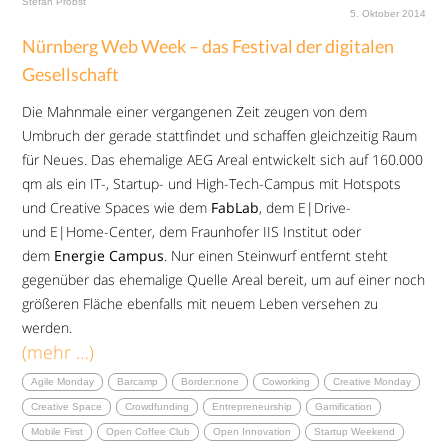
Stefan Probst
5. Oktober 2014
Nürnberg Web Week – das Festival der digitalen
Gesellschaft
Die Mahnmale einer vergangenen Zeit zeugen von dem
Umbruch der gerade stattfindet und schaffen gleichzeitig Raum
für Neues. Das ehemalige AEG Areal entwickelt sich auf 160.000
qm als ein IT-, Startup- und High-Tech-Campus mit Hotspots
und Creative Spaces wie dem
FabLab
, dem E|Drive-
und E|Home-Center, dem Fraunhofer IIS Institut oder
dem
Energie Campus
. Nur einen Steinwurf entfernt steht
gegenüber das ehemalige Quelle Areal bereit, um auf einer noch
größeren Fläche ebenfalls mit neuem Leben versehen zu
werden.
(mehr …)
Agile Monday
Barcamp
Border:none
Coworking
Creative Monday
Creative Space
Crowdfunding
Entrepreneurship
Gamification
Mobile First
Open Coffee Club
Open Innovation
Startup Weekend