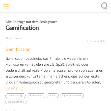
Willkommen
Alle Beiträge mit dem Schlagwort
Offenheit
Gamification
Entfaltungskraft
Stefan Probst
Wirkung
2. Februar 2017
Gamification
Ursprung
Gamification beschreibt das Prinzip, die wesentlichen
Impulse
Motivatoren von Spielen wie z.B. Spaß, Spieltrieb oder
Leidenschaft auf reale Probleme ausserhalb von Spielszenarien
anzuwenden. Für Unternehmen erscheint dies auf den ersten
Blick ein Widerspruch zu geordneten und planbaren Abläufen.
(mehr …)
Game Design
Gamification
MOOC
Open Innovation
Spielmechanik