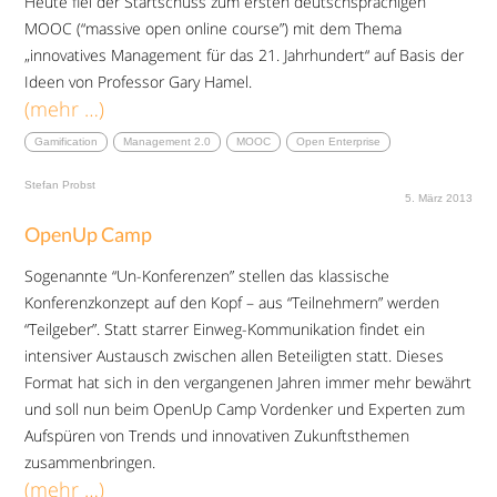
Heute fiel der Startschuss zum ersten deutschsprachigen
MOOC (“massive open online course”) mit dem Thema
„innovatives Management für das 21. Jahrhundert“ auf Basis der
Ideen von Professor Gary Hamel.
(mehr …)
Gamification
Management 2.0
MOOC
Open Enterprise
Stefan Probst
5. März 2013
OpenUp Camp
Sogenannte “Un-Konferenzen” stellen das klassische
Konferenzkonzept auf den Kopf – aus “Teilnehmern” werden
“Teilgeber”. Statt starrer Einweg-Kommunikation findet ein
intensiver Austausch zwischen allen Beteiligten statt. Dieses
Format hat sich in den vergangenen Jahren immer mehr bewährt
und soll nun beim OpenUp Camp Vordenker und Experten zum
Aufspüren von Trends und innovativen Zukunftsthemen
zusammenbringen.
(mehr …)