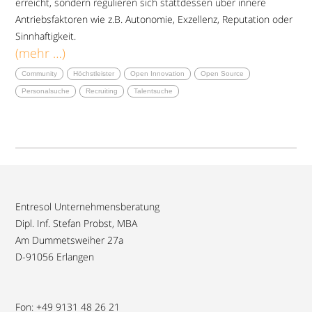
erreicht, sondern regulieren sich stattdessen über innere
Antriebsfaktoren wie z.B. Autonomie, Exzellenz, Reputation oder
Sinnhaftigkeit.
(mehr …)
Community
Höchstleister
Open Innovation
Open Source
Personalsuche
Recruiting
Talentsuche
Entresol Unternehmensberatung
Dipl. Inf. Stefan Probst, MBA
Am Dummetsweiher 27a
D-91056 Erlangen
Fon: +49 9131 48 26 21