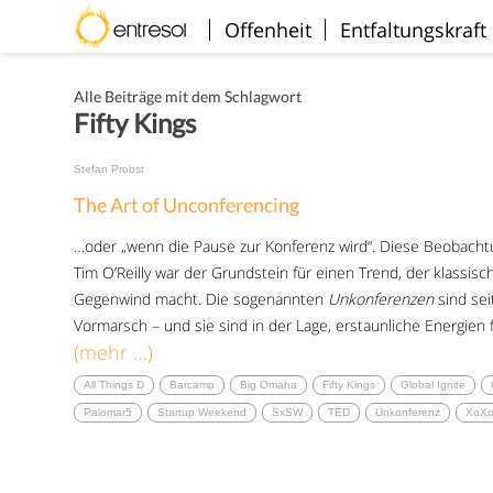
Willkommen
Offenheit
Entfaltungskraft
Alle Beiträge mit dem Schlagwort
Fifty Kings
Stefan Probst
The Art of Unconferencing
…oder „wenn die Pause zur Konferenz wird“. Diese Beobacht
Tim O’Reilly war der Grundstein für einen Trend, der klassis
Gegenwind macht. Die sogenannten
Unkonferenzen
sind sei
Vormarsch – und sie sind in der Lage, erstaunliche Energien 
(mehr …)
All Things D
Barcamp
Big Omaha
Fifty Kings
Global Ignite
Palomar5
Startup Weekend
SxSW
TED
Unkonferenz
XoX