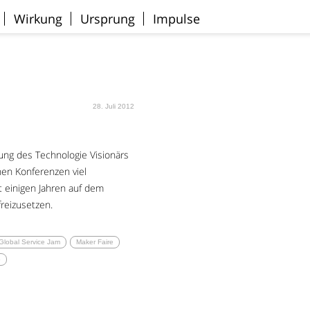
Wirkung
Ursprung
Impulse
28. Juli 2012
ung des Technologie Visionärs
chen Konferenzen viel
t einigen Jahren auf dem
freizusetzen.
Global Service Jam
Maker Faire
o