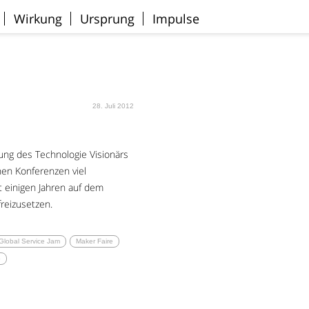
Wirkung
Ursprung
Impulse
28. Juli 2012
ung des Technologie Visionärs
chen Konferenzen viel
t einigen Jahren auf dem
freizusetzen.
Global Service Jam
Maker Faire
o