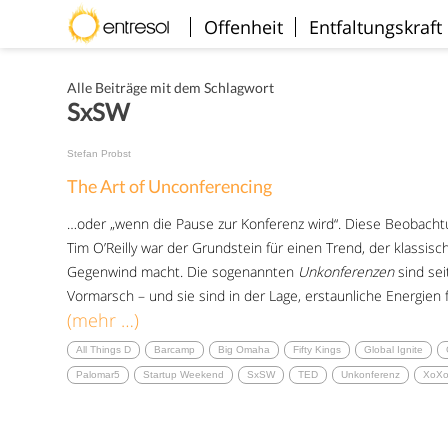
Willkommen
Offenheit
Entfaltungskraft
Alle Beiträge mit dem Schlagwort
SxSW
Stefan Probst
The Art of Unconferencing
…oder „wenn die Pause zur Konferenz wird“. Diese Beobacht
Tim O’Reilly war der Grundstein für einen Trend, der klassis
Gegenwind macht. Die sogenannten
Unkonferenzen
sind sei
Vormarsch – und sie sind in der Lage, erstaunliche Energien 
(mehr …)
All Things D
Barcamp
Big Omaha
Fifty Kings
Global Ignite
Palomar5
Startup Weekend
SxSW
TED
Unkonferenz
XoX