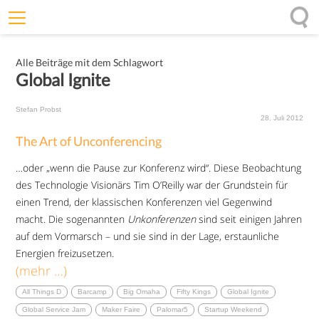
Willkommen
Alle Beiträge mit dem Schlagwort
Offenheit
Global Ignite
Entfaltungskraft
Stefan Probst
Wirkung
28. Juli 2012
The Art of Unconferencing
Ursprung
…oder „wenn die Pause zur Konferenz wird“. Diese Beobachtung
Impulse
des Technologie Visionärs Tim O’Reilly war der Grundstein für
einen Trend, der klassischen Konferenzen viel Gegenwind
macht. Die sogenannten
Unkonferenzen
sind seit einigen Jahren
auf dem Vormarsch – und sie sind in der Lage, erstaunliche
Energien freizusetzen.
(mehr …)
All Things D
Barcamp
Big Omaha
Fifty Kings
Global Ignite
Global Service Jam
Maker Faire
Palomar5
Startup Weekend