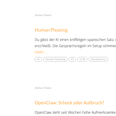
Stefan Probst
Human Pleasing
Du gibst der KI einen kniffeligen spanischen Satz, 
erschließt. Die Gesprächsregeln im Setup stimmen: 
mehr…
AI
Human Pleasing
KI
LLM
Sycophancy
Stefan Probst
OpenClaw: Schock oder Aufbruch?
OpenClaw zieht seit Wochen hohe Aufmerksamkeit a