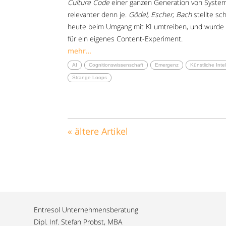
Culture Code
einer ganzen Generation von System
relevanter denn je.
Gödel, Escher, Bach
stellte sc
heute beim Umgang mit KI umtreiben, und wurde –
für ein eigenes Content-Experiment.
mehr…
AI
Cognitionswissenschaft
Emergenz
Künstliche Inte
Strange Loops
« ältere Artikel
Entresol Unternehmensberatung
Dipl. Inf. Stefan Probst, MBA