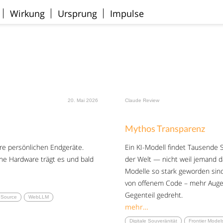
Wirkung
Ursprung
Impulse
20. Mai 2026
Claude Review
Mythos Transparenz
re persönlichen Endgeräte.
Ein KI-Modell findet Tausende 
ne Hardware trägt es und bald
der Welt — nicht weil jemand da
Modelle so stark geworden sind
von offenem Code – mehr Augen
Gegenteil gedreht.
 Source
WebLLM
mehr…
Digitale Souveränität
Frontier Model