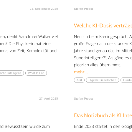
23. September 2025
Stefan Probst
Welche KI-Dosis verträgt
en, denkt Sara Imari Walker viel
Neulich beim Kamingespräch: A
ehen? Die Physikerin hat eine
große Frage nach der starken KI (
ndnis von Zeit, Komplexität und
Jahre stand genau das im Mitt
Superintelligenz?“. Als gäbe e
plötzlich alles übernimmt.
mehr…
liche Intelligenz
What Is Life
AGI
Digitale Gesellschaft
Gradu
27. April 2025
Stefan Probst
Das Notizbuch als KI Inte
 und Bewusstsein wurde zum
Ende 2023 startet in den Google