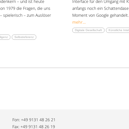
denkern – und ist heute
Interface für den Umgang mit 
hon 1979 die Fragen, die uns
anfangs noch ein Schattendasei
 spielerisch – zum Auslöser
Moment von Google gehandelt.
mehr…
Digitale Gesellschaft
Künstliche Inte
lligenz
Selbstreferenz
Fon: +49 9131 48 26 21
Fax: +49 9131 48 26 19