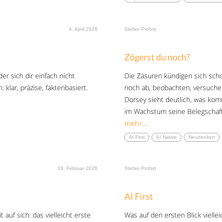
4. April 2026
Stefan Probst
Zögerst du noch?
der sich dir einfach nicht
Die Zäsuren kündigen sich scho
klar, präzise, faktenbasiert.
noch ab, beobachten, versuche
Dorsey sieht deutlich, was kom
im Wachstum seine Belegschaf
mehr…
AI First
AI Native
Neudenken
16. Februar 2026
Stefan Probst
AI First
uf sich: das vielleicht erste
Was auf den ersten Blick vielle