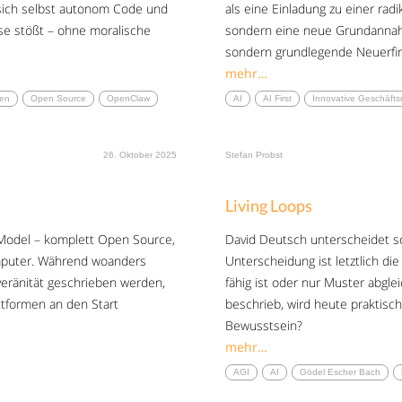
t sich selbst autonom Code und
als eine Einladung zu einer rad
se stößt – ohne moralische
sondern eine neue Grundanna
sondern grundlegende Neuerfi
mehr…
ten
Open Source
OpenClaw
AI
AI First
Innovative Geschäfts
26. Oktober 2025
Stefan Probst
Living Loops
 Model – komplett Open Source,
David Deutsch unterscheidet s
omputer. Während woanders
Unterscheidung ist letztlich di
veränität geschrieben werden,
fähig ist oder nur Muster abgle
ttformen an den Start
beschrieb, wird heute praktisc
Bewusstsein?
mehr…
AGI
AI
Gödel Escher Bach