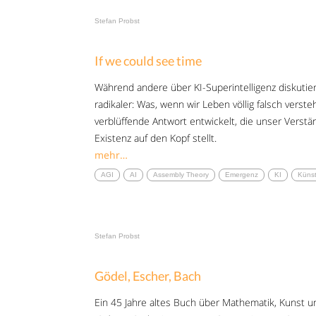
Stefan Probst
If we could see time
Während andere über KI-Superintelligenz diskutier
radikaler: Was, wenn wir Leben völlig falsch verst
verblüffende Antwort entwickelt, die unser Verstä
Existenz auf den Kopf stellt.
mehr…
AGI
AI
Assembly Theory
Emergenz
KI
Künst
Stefan Probst
Gödel, Escher, Bach
Ein 45 Jahre altes Buch über Mathematik, Kunst