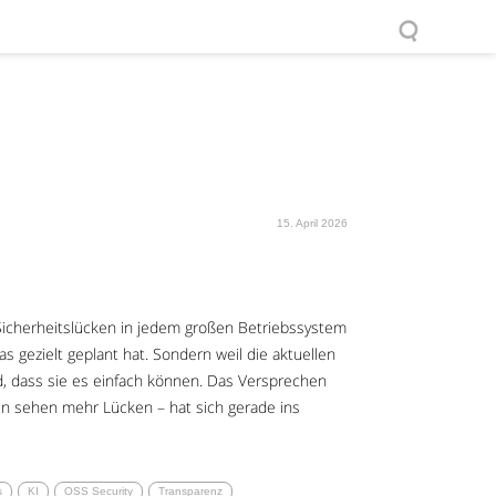
15. April 2026
Sicherheitslücken in jedem großen Betriebssystem
s gezielt geplant hat. Sondern weil die aktuellen
, dass sie es einfach können. Das Versprechen
 sehen mehr Lücken – hat sich gerade ins
s
KI
OSS Security
Transparenz