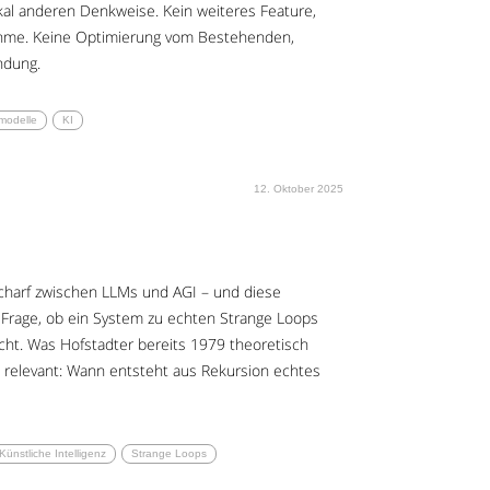
ikal anderen Denkweise. Kein weiteres Feature,
hme. Keine Optimierung vom Bestehenden,
ndung.
modelle
KI
12. Oktober 2025
charf zwischen LLMs und AGI – und diese
e Frage, ob ein System zu echten Strange Loops
icht. Was Hofstadter bereits 1979 theoretisch
h relevant: Wann entsteht aus Rekursion echtes
Künstliche Intelligenz
Strange Loops