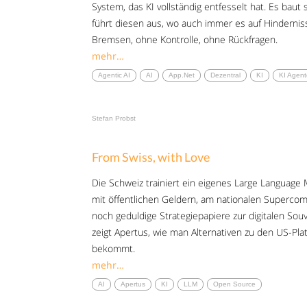
System, das KI vollständig entfesselt hat. Es bau
führt diesen aus, wo auch immer es auf Hindernis
Bremsen, ohne Kontrolle, ohne Rückfragen.
mehr…
Agentic AI
AI
App.net
Dezentral
KI
KI Agen
Stefan Probst
From Swiss, with Love
Die Schweiz trainiert ein eigenes Large Language
mit öffentlichen Geldern, am nationalen Superc
noch geduldige Strategiepapiere zur digitalen Sou
zeigt Apertus, wie man Alternativen zu den US-Pla
bekommt.
mehr…
AI
Apertus
KI
LLM
Open Source