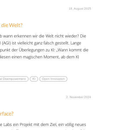
18. August 2025
 die Welt?
b wann erkennen wir die Welt nicht wieder? Die
AGI) ist vielleicht ganz falsch gestellt. Lange
elpunkt der Überlegungen zu KI: „Wann kommt die
s diesen einen magischen Moment, ab dem KI
al Disempowerment
KI
Open Innovation
2. November 2024
rface?
 Labs ein Projekt mit dem Ziel, ein völlig neues