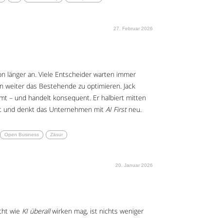
27. Februar 2026
n länger an. Viele Entscheider warten immer
n weiter das Bestehende zu optimieren. Jack
mt – und handelt konsequent. Er halbiert mitten
t und denkt das Unternehmen mit
AI First
neu.
Open Business
Zäsur
20. Januar 2026
icht wie
KI überall
wirken mag, ist nichts weniger