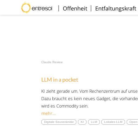
Willkommen
Offenheit
Entfaltungskraft
Claude Review
LLM in a pocket
KI zieht gerade um. Vom Rechenzentrum auf unse
Dazu braucht es kein neues Gadget, die vorhande
wird es Commodity sein.
mehr…
Digitale Souveränität
KI
LLM
Lokales LLM
Open