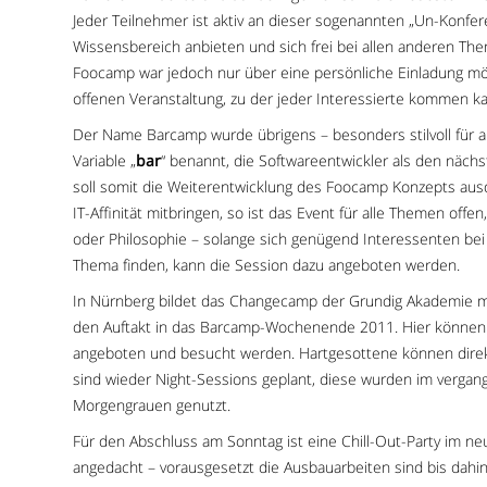
Jeder Teilnehmer ist aktiv an dieser sogenannten „Un-Konfer
Wissensbereich anbieten und sich frei bei allen anderen Th
Foocamp war jedoch nur über eine persönliche Einladung mög
offenen Veranstaltung, zu der jeder Interessierte kommen k
Der Name Barcamp wurde übrigens – besonders stilvoll für 
Variable „
bar
“ benannt, die Softwareentwickler als den nächst
soll somit die Weiterentwicklung des Foocamp Konzepts aus
IT-Affinität mitbringen, so ist das Event für alle Themen offe
oder Philosophie – solange sich genügend Interessenten be
Thema finden, kann die Session dazu angeboten werden.
In Nürnberg bildet das Changecamp der Grundig Akademie m
den Auftakt in das Barcamp-Wochenende 2011. Hier können 
angeboten und besucht werden. Hartgesottene können direk
sind wieder Night-Sessions geplant, diese wurden im vergang
Morgengrauen genutzt.
Für den Abschluss am Sonntag ist eine Chill-Out-Party im 
angedacht – vorausgesetzt die Ausbauarbeiten sind bis dahi