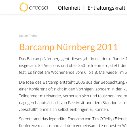
Willkommen
Offenheit
Entfaltungskraft
Stefan Probst
Barcamp Nürnberg 2011
Das Barcamp Nürnberg geht dieses Jahr in die dritte Runde.
insgesamt 84 Sessions und über 250 Teilnehmern, steht der 
fest. Es findet am Wochenende vom 6. bis 8. Mai wieder im 
Die Idee des Barcamp entsteht 2006 aus der Beobachtung, da
einer Konferenz oft nicht in den Vorträgen, sondern in den k
Teilnehmer miteinander, vernetzen sich und tauschen ihre pe
dagegen hauptsächlich von Passivität und dem Standpunkt de
„beschallt“, ohne sich selbst einbringen zu können.
So entstand das legendäre Foocamp von Tim O’Reilly (
F
riend
Konferenz machte und auf dem gemeinsam die neuesten Web