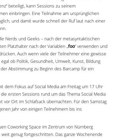
enz“ beteiligt, kann Sessions zu seinem
emen einbringen. Eine Teilnahme am ursprünglichen
lich, und damit wurde schnell der Ruf laut nach einer
ann.
alle Nerds und Geeks – nach der metasyntaktischen
en Platzhalter nach der Variablen „
foo
“ verwenden und
drücken. Auch wenn viele der Teilnehmer eine gewisse
n, egal ob Politik, Gesundheit, Umwelt, Kunst, Bildung
i der Abstimmung zu Beginn des Barcamp für ein
it dem Fokus auf Social Media am Freitag um 17 Uhr
die ersten Sessions rund um das Thema Social Media
t vor Ort im Schlafsack übernachten. Für den Samstag
enen Jahr von einigen Teilnehmern bis ins
neuen Coworking Space im Zentrum von Nürnberg
n weit genug fortgeschritten. Das ganze Wochenende