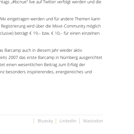
ags „#bcnue“ live auf Twitter verfolgt werden und die
 Wiki eingetragen werden und für andere Themen kann
Registrierung wird über die Mixxt-Community möglich
lusive) beträgt € 19,– bzw. € 10,– für einen einzelnen
s Barcamp auch in diesem Jahr wieder aktiv
reits 2007 das erste Barcamp in Nürnberg ausgerichtet
stet einen wesentlichen Beitrag zum Erfolg der
anz besonders inspirierendes, energiereiches und
|
|
|
Bluesky
LinkedIn
Mastodon