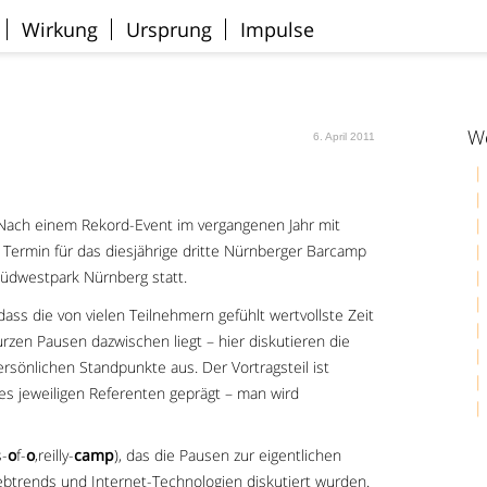
Wirkung
Ursprung
Impulse
We
6. April 2011
 Nach einem Rekord-Event im vergangenen Jahr mit
Termin für das diesjährige dritte Nürnberger Barcamp
Südwestpark Nürnberg statt.
ss die von vielen Teilnehmern gefühlt wertvollste Zeit
urzen Pausen dazwischen liegt – hier diskutieren die
rsönlichen Standpunkte aus. Der Vortragsteil ist
s jeweiligen Referenten geprägt – man wird
s-
o
f-
o
‚reilly-
camp
), das die Pausen zur eigentlichen
trends und Internet-Technologien diskutiert wurden.