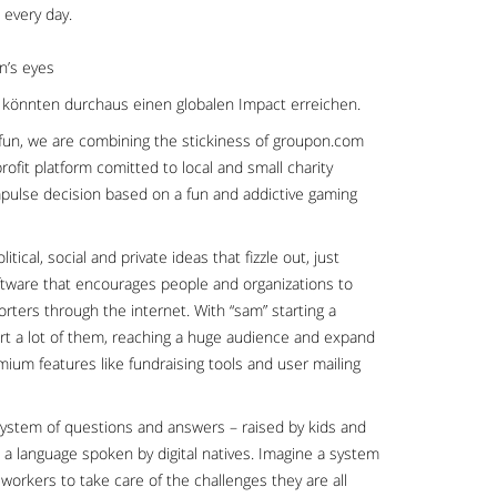
 every day.
n’s eyes
e könnten durchaus einen globalen Impact erreichen.
fun, we are combining the stickiness of groupon.com
fit platform comitted to local and small charity
mpulse decision based on a fun and addictive gaming
tical, social and private ideas that fizzle out, just
ftware that encourages people and organizations to
rters through the internet. With “sam” starting a
art a lot of them, reaching a huge audience and expand
mium features like fundraising tools and user mailing
 system of questions and answers – raised by kids and
n a language spoken by digital natives. Imagine a system
workers to take care of the challenges they are all