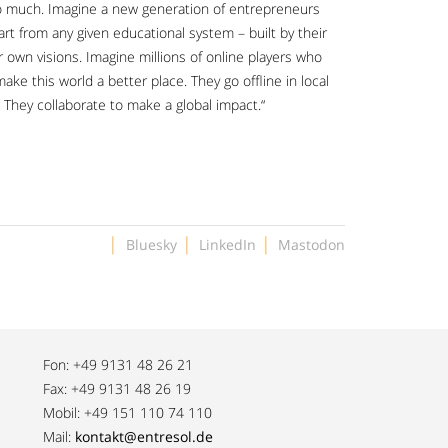
 too much. Imagine a new generation of entrepreneurs
art from any given educational system – built by their
r own visions. Imagine millions of online players who
make this world a better place. They go offline in local
 They collaborate to make a global impact.“
|
|
|
Bluesky
LinkedIn
Mastodon
Fon: +49 9131 48 26 21
Fax: +49 9131 48 26 19
Mobil: +49 151 110 74 110
Mail:
kontakt@entresol.de