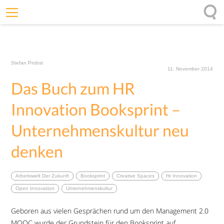
Willkommen
Offenheit
Stefan Probst
Entfaltungskraft
11. November 2014
Das Buch zum HR
Wirkung
Ursprung
Innovation Booksprint –
Impulse
Unternehmenskultur neu
denken
Arbeitswelt Der Zukunft
Booksprint
Creative Spaces
Hr Innovation
Open Innovation
Unternehmenskultur
Geboren aus vielen Gesprächen rund um den Management 2.0
MOOC wurde der Grundstein für den Booksprint auf