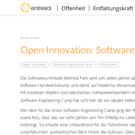
Willkommen
Offenheit
Entfaltungskraft
Stefan Probst
Open Innovation: Softwar
Open Innovation
Software Engineering Camp
Unkonferenz
Die Softwareschmiede Method Park wird seit vielen Jahren al
Software Handwerkskunst und damit auf moderne Wissensarb
mit kreativen Köpfen und talentierten Softwareentwicklern i
Software Engineering Camp
hat sich hier als ein idealer Näh
Der Idee für das erste Software Engineering Camp ging der
stand fest, dass das vor zehn Jahren von Tim O’Reilly ins Le
mitbringt. So erlaubt eine
Unkonferenz
für die Teilnehmer we
unverfälschten, authentischen Blick hinter die Kulissen. Glei