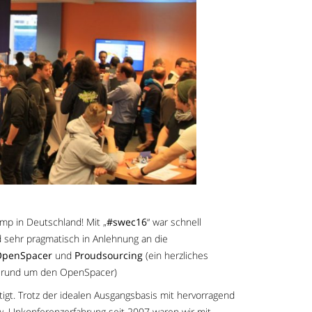
amp in Deutschland! Mit „
#swec16
“ war schnell
 sehr pragmatisch in Anlehnung an die
OpenSpacer
und
Proudsourcing
(ein herzliches
en rund um den OpenSpacer)
igt. Trotz der idealen Ausgangsbasis mit hervorragend
. Unkonferenzerfahrung seit 2007 waren wir mit