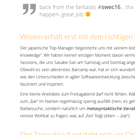
back from the fantastic
#
swec16
… thx
happen. great job
Wissen erhält erst mit dem richtigen
Der japanische Top-Manager begeisterte uns mit seinem leid
knowledge“. Wir hätten keinen einzigen Moment davon vermis
Sessions, die uns Sasabe-San am Samstag und Sonntag angebo
Obwohl es sein allererstes Barcamp war, hat er sich wunde
wie den Unterschieden in agiler Softwareentwicklung zwisc
fasziniert und inspiriert.
Eine kleine Anekdote zum Freitagabend darf nicht fehlen. Wä
zum „bar“ im Namen regelmässig sperrig ausfällt (nein, es g
Barbesuche, sondern natürlich um
metasyntaktische Varia
reinste Wohltat zu fragen, was auf „foo“ folgt (eben – „bar“).
Der Tagesablauf entsteht erst vor Or