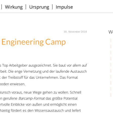
Wirkung
Ursprung
Impulse
We
30. November 2016
e Engineering Camp
s Top Arbeitgeber ausgezeichnet. Sie baut vor allem auf
eit. Die enge Vernetzung und der laufende Austausch
st der Treibstoff für das Unternehmen. Das Format
rboden erwiesen.
 Wunsch voraus, neue Wege gehen zu wollen. Schnell
ben gerufene
Barcamp-Format
das größte Potential
rtvolle Einblicke von außen und ermöglicht einen
chzeitig fördert es den Wissensaustausch und liefert